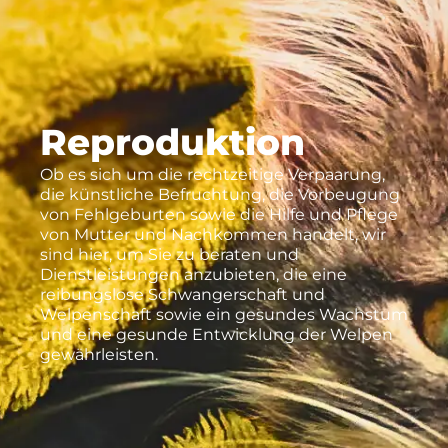
Reproduktion
Ob es sich um die rechtzeitige Verpaarung,
die künstliche Befruchtung, die Vorbeugung
von Fehlgeburten sowie die Hilfe und Pflege
von Mutter und Nachkommen handelt, wir
sind hier, um Sie zu beraten und
Dienstleistungen anzubieten, die eine
reibungslose Schwangerschaft und
Welpenschaft sowie ein gesundes Wachstum
und eine gesunde Entwicklung der Welpen
gewährleisten.