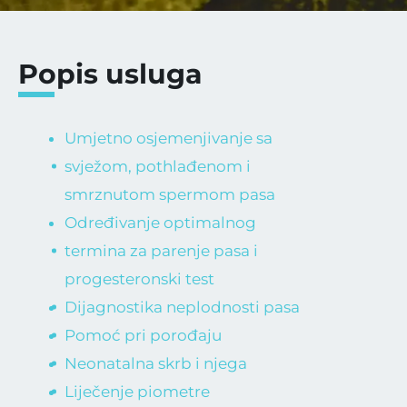
Popis usluga
Umjetno osjemenjivanje sa
svježom, pothlađenom i
smrznutom spermom pasa
Određivanje optimalnog
termina za parenje pasa i
progesteronski test
Dijagnostika neplodnosti pasa
Pomoć pri porođaju
Neonatalna skrb i njega
Liječenje piometre