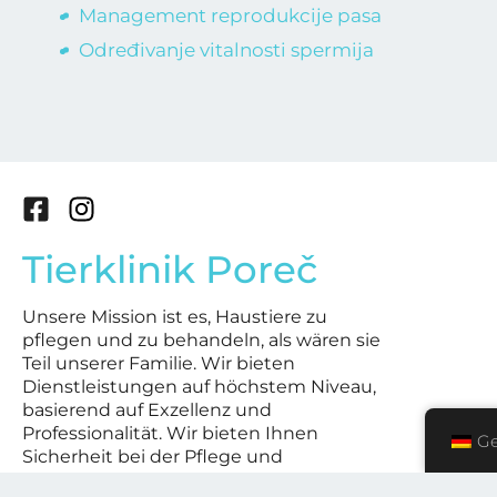
Management reprodukcije pasa
Određivanje vitalnosti spermija
F
I
a
n
Tierklinik Poreč
c
s
e
t
b
a
Unsere Mission ist es, Haustiere zu
pflegen und zu behandeln, als wären sie
o
g
Teil unserer Familie. Wir bieten
o
r
Dienstleistungen auf höchstem Niveau,
k
a
basierend auf Exzellenz und
-
m
Professionalität. Wir bieten Ihnen
G
s
Sicherheit bei der Pflege und
q
Behandlung Ihrer Haustiere, Tag und