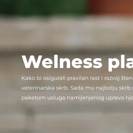
Welness pla
Kako bi osigurali pravilan rast i razvoj š
veterinarska skrb. Sada mu najbolju skrb
paketom usluga namijenjenog upravo nj