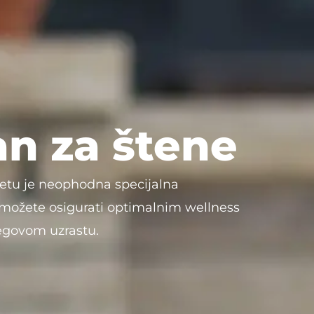
n za štene
tenetu je neophodna specijalna
 možete osigurati optimalnim wellness
egovom uzrastu.