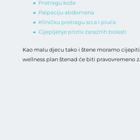
Pretragu kože
Palpaciju abdomena
Kliničku pretragu srca i pluća
Cijepljenje protiv zaraznih bolesti
Kao malu djecu tako i štene moramo cijepiti p
wellness plan štenad će biti pravovremeno za
Cijepljenje
Štenećak (trokratno cijepljenje)
Parvoviroza (dvokratno cijepljenje)
Leptospiroza (dvokratno cijepljenje)
Bjesnoća (jednokratno cijepljenje)