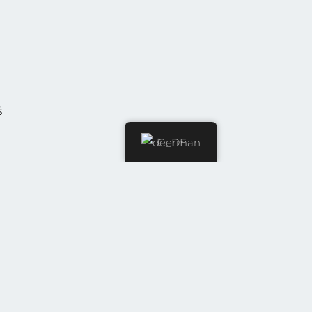
š
German