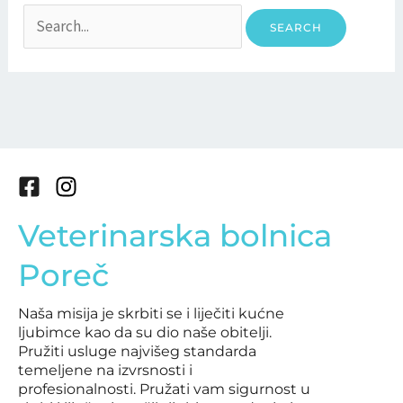
F
I
a
n
Veterinarska bolnica
c
s
e
t
Poreč
b
a
o
g
Naša misija je skrbiti se i liječiti kućne
o
r
ljubimce kao da su dio naše obitelji.
k
a
Pružiti usluge najvišeg standarda
-
m
temeljene na izvrsnosti i
s
profesionalnosti. Pružati vam sigurnost u