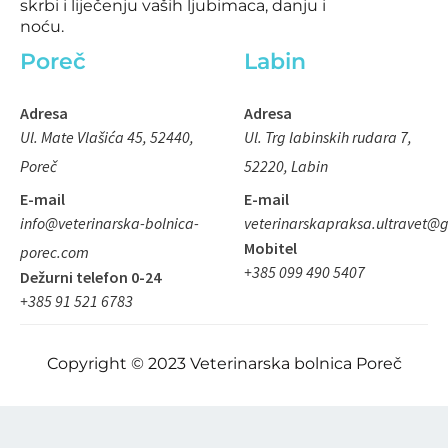
q
skrbi i liječenju vaših ljubimaca, danju i
noću.
u
a
Poreč
Labin
r
e
Adresa
Adresa
Ul. Mate Vlašića 45, 52440,
Ul. Trg labinskih rudara 7,
Poreč
52220, Labin
E-mail
E-mail
info@veterinarska-bolnica-
veterinarskapraksa.ultravet@
Mobitel
porec.com
+385 099 490 5407
Dežurni telefon 0-24
+385 91 521 6783
Copyright © 2023 Veterinarska bolnica Poreč