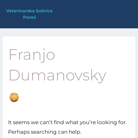
Skip
Veterinarska bolnica
to
Poreč
content
Search
for:
Franjo
Dumanovsky
It seems we can’t find what you’re looking for.
Perhaps searching can help.