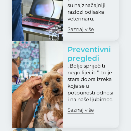
su najznačajniji
razlozi odlaska
veterinaru.
Saznaj više
Preventivni
pregledi
„Bolje spriječiti
nego liječiti“ to je
stara dobra izreka
koja se u
potpunosti odnosi
i na naše ljubimce.
Saznaj više