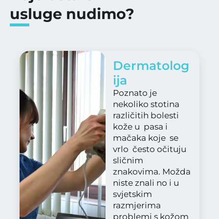
usluge nudimo?
Dermatolog
ija
Poznato je
nekoliko stotina
različitih bolesti
kože u pasa i
mačaka koje se
vrlo često očituju
sličnim
znakovima. Možda
niste znali no i u
svjetskim
razmjerima
problemi s kožom