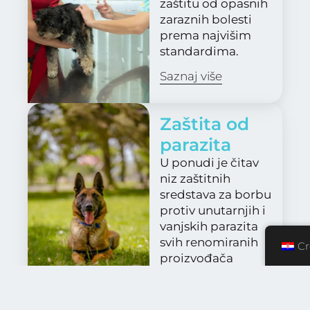
zaštitu od opasnih
zaraznih bolesti
prema najvišim
standardima.
Saznaj više
Zaštita od
parazita
U ponudi je čitav
niz zaštitnih
sredstava za borbu
protiv unutarnjih i
vanjskih parazita
svih renomiranih
Cr
proizvođača
Saznaj više