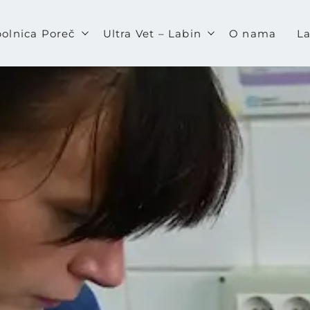
bolnica Poreč
Ultra Vet – Labin
O nama
La