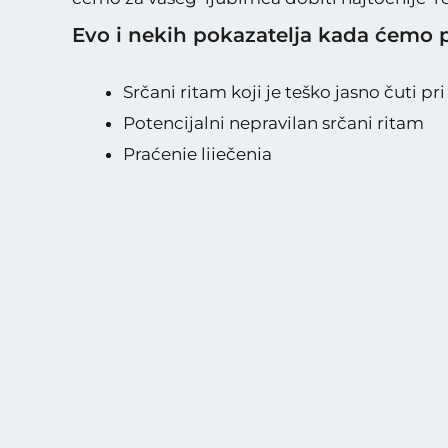
Evo i nekih pokazatelja kada ćemo p
Srčani ritam koji je teško jasno čuti pri
Potencijalni nepravilan srčani ritam
Praćenje liječenja
U pripremi i tijekom opće anestezije
Nesvjestica ili respiratorni simptomi