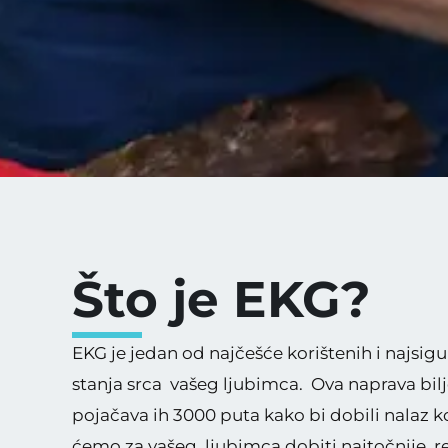
Što je EKG?
EKG je jedan od najčešće korištenih i najsig
stanja srca vašeg ljubimca. Ova naprava bilj
pojačava ih 3000 puta kako bi dobili nalaz ko
ćemo za vašeg ljubimca dobiti najtočnije re