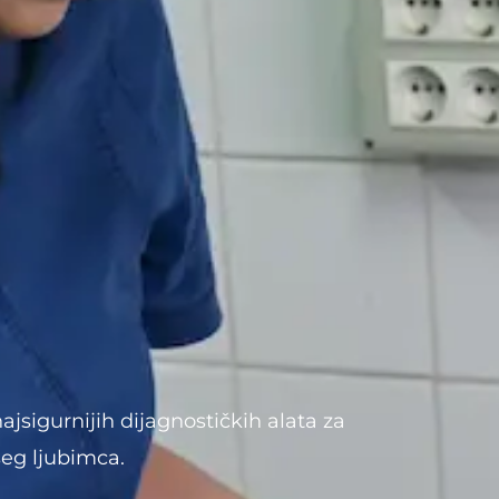
ajsigurnijih dijagnostičkih alata za
eg ljubimca.