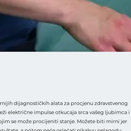
urnijih dijagnostičkih alata za procjenu zdravstvenog
eži električne impulse otkucaja srca vašeg ljubimca i
jim se može procijeniti stanje. Možete biti mirni jer
zultate, a pritom neće osjećati nikakvu nelagodu.