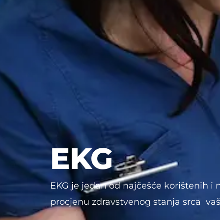
EKG
EKG je jedan od najčešće korištenih i n
procjenu zdravstvenog stanja srca vaš