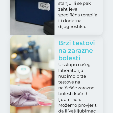
stanju ili se pak
zahtijeva
specifična terapija
ili dodatna
dijagnostika.
Brzi testovi
na zarazne
bolesti
U sklopu našeg
laboratorija
nudimo brze
testove na
najčešće zarazne
bolesti kućnih
ljubimaca.
Možemo provjeriti
da li Vaš ljubimac