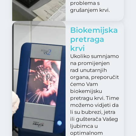
problema s
grušanjem krvi.
Biokemijska
pretraga
krvi​
Ukoliko sumnjamo
na promijenjen
rad unutarnjih
organa, preporučit
ćemo Vam
biokemijsku
pretragu krvi. Time
možemo vidjeti da
li su bubrezi, jetra
ili gušterača Vašeg
ljubimca u
optimalnom