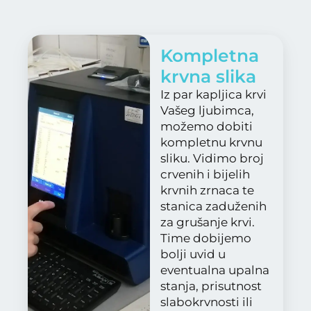
Kompletna
krvna slika​
Iz par kapljica krvi
Vašeg ljubimca,
možemo dobiti
kompletnu krvnu
sliku. Vidimo broj
crvenih i bijelih
krvnih zrnaca te
stanica zaduženih
za grušanje krvi.
Time dobijemo
bolji uvid u
eventualna upalna
stanja, prisutnost
slabokrvnosti ili