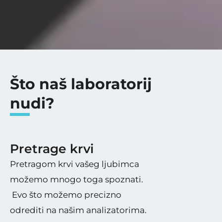
Što naš laboratorij
nudi?
Pretrage krvi​
Pretragom krvi vašeg ljubimca 
možemo mnogo toga spoznati. 
 Evo što možemo precizno 
odrediti na našim analizatorima.