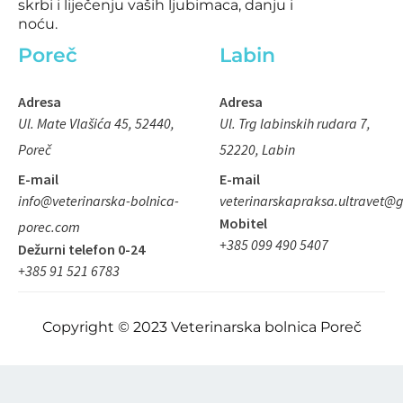
q
skrbi i liječenju vaših ljubimaca, danju i
noću.
u
a
Poreč
Labin
r
e
Adresa
Adresa
Ul. Mate Vlašića 45, 52440,
Ul. Trg labinskih rudara 7,
Poreč
52220, Labin
E-mail
E-mail
info@veterinarska-bolnica-
veterinarskapraksa.ultravet@
Mobitel
porec.com
+385 099 490 5407
Dežurni telefon 0-24
+385 91 521 6783
Copyright © 2023 Veterinarska bolnica Poreč