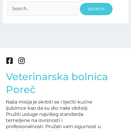
F
I
a
n
Veterinarska bolnica
c
s
e
t
Poreč
b
a
o
g
Naša misija je skrbiti se i liječiti kućne
o
r
ljubimce kao da su dio naše obitelji.
k
a
Pružiti usluge najvišeg standarda
-
m
temeljene na izvrsnosti i
s
profesionalnosti. Pružati vam sigurnost u