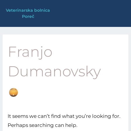
Skip
Veterinarska bolnica
to
Poreč
content
Search
for:
Franjo
Dumanovsky
It seems we can’t find what you’re looking for.
Perhaps searching can help.