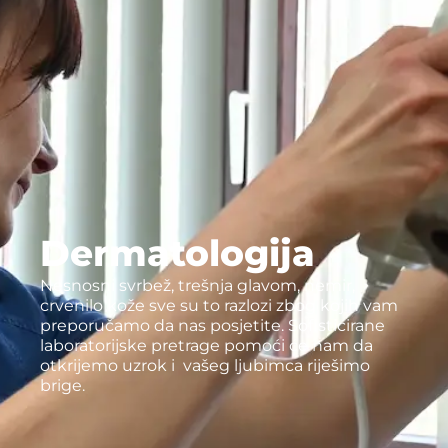
Dermatologija
Nesnosni svrbež, trešnja glavom, nemir,
crvenilo kože sve su to razlozi zbog kojih vam
preporučamo da nas posjetite. Sofisticirane
laboratorijske pretrage pomoći će nam da
otkrijemo uzrok i vašeg ljubimca riješimo
brige.