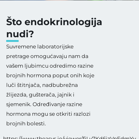
Što endokrinologija
nudi?
Suvremene laboratorijske
pretrage omogućavaju nam da
vašem ljubimcu odredimo razine
brojnih hormona poput onih koje
luči štitnjača, nadbubrežna
žlijezda, gušterača, jajnik i
sjemenik. Određivanje razine
hormona mogu se otkriti razlozi
brojnih bolesti.
https://www.theasys.io/viewer/fjLy7Kd6izVnFdmYy