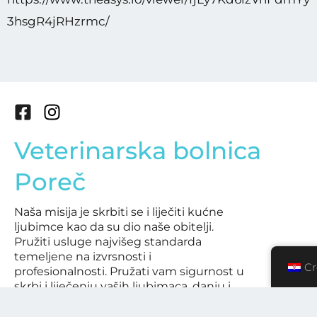
3hsgR4jRHzrmc/
F
I
a
n
Veterinarska bolnica
c
s
e
t
Poreč
b
a
o
g
Naša misija je skrbiti se i liječiti kućne
o
r
ljubimce kao da su dio naše obitelji.
k
a
Pružiti usluge najvišeg standarda
-
m
temeljene na izvrsnosti i
s
Cr
profesionalnosti. Pružati vam sigurnost u
q
skrbi i liječenju vaših ljubimaca, danju i
noću.
u