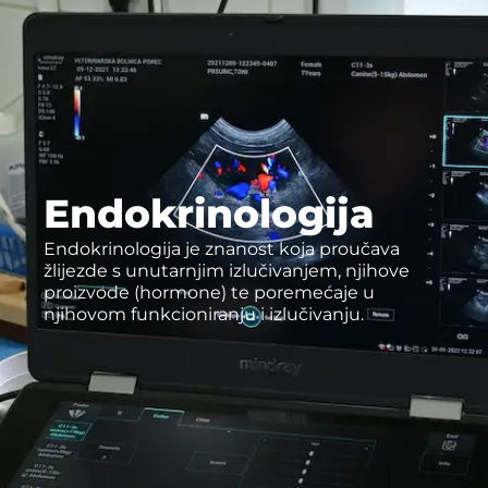
Endokrinologija
Endokrinologija je znanost koja proučava
žlijezde s unutarnjim izlučivanjem, njihove
proizvode (hormone) te poremećaje u
njihovom funkcioniranju i izlučivanju.