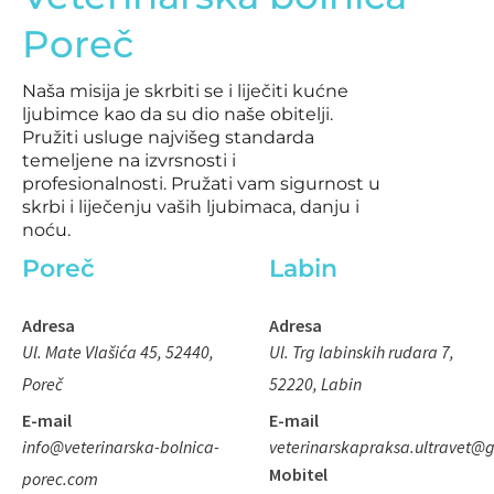
e
t
Poreč
b
a
o
g
Naša misija je skrbiti se i liječiti kućne
o
r
ljubimce kao da su dio naše obitelji.
k
a
Pružiti usluge najvišeg standarda
-
m
temeljene na izvrsnosti i
s
profesionalnosti. Pružati vam sigurnost u
q
skrbi i liječenju vaših ljubimaca, danju i
noću.
u
a
Poreč
Labin
r
e
Adresa
Adresa
Ul. Mate Vlašića 45, 52440,
Ul. Trg labinskih rudara 7,
Poreč
52220, Labin
E-mail
E-mail
info@veterinarska-bolnica-
veterinarskapraksa.ultravet@
Mobitel
porec.com