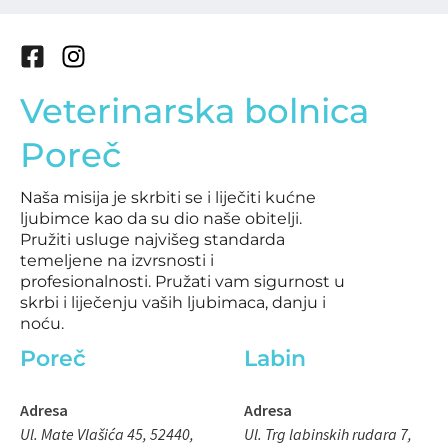
F
I
a
n
Veterinarska bolnica
c
s
e
t
Poreč
b
a
o
g
Naša misija je skrbiti se i liječiti kućne
o
r
ljubimce kao da su dio naše obitelji.
k
a
Pružiti usluge najvišeg standarda
-
m
temeljene na izvrsnosti i
s
profesionalnosti. Pružati vam sigurnost u
q
skrbi i liječenju vaših ljubimaca, danju i
noću.
u
a
Poreč
Labin
r
e
Adresa
Adresa
Ul. Mate Vlašića 45, 52440,
Ul. Trg labinskih rudara 7,