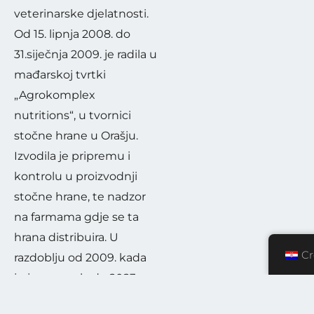
Nekada mu je dom
veterinarske djelatnosti.
uveseljavala bokserica
Od 15. lipnja 2008. do
31.siječnja 2009. je radila u
Aja, a sada svu ljubav
mađarskoj tvrtki
zajedno s obitelji pruža
„Agrokomplex
Luni, udomljenom
nutritions“, u tvornici
pinču. Svoje slobodno
stočne hrane u Orašju.
vrijeme provodi s
Izvodila je pripremu i
obitelji i kada je god to
kontrolu u proizvodnji
moguće obilazeći
stočne hrane, te nadzor
porečki arhipelag.
na farmama gdje se ta
Oduvijek je bio veliki
hrana distribuira. U
zaljubljenik u ribolov i
Cr
razdoblju od 2009. kada
more.
ju je osnovala do 2023.
vodi tvrtku „Ana-vet“
Evo što misli: