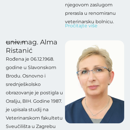
njegovom zaslugom
prerasla u renomiranu
veterinarsku bolnicu.
Pročitajte više
Magistrirao je na
rezultatima
univ.mag. Alma
dr.med.vet.
istraživačkog rada na
Ristanić
području mikrosporoze
Rođena je 06.12.1968.
kućnih ljubimaca na
godine u Slavonskom
Veterinarskom
Brodu. Osnovno i
fakultetu Sveučilišta u
srednješkolsko
obrazovanje je postigla u
Ljubljani 2002. U tome
Orašju, BIH. Godine 1987.
su ga vodili renomirani
je upisala studij na
znastvenici doc.dr.sc Za
Veterinarskom fakultetu
ninović, prof.dr.sc.
Sveučilišta u Zagrebu
Pinter i prof.dr.sc.