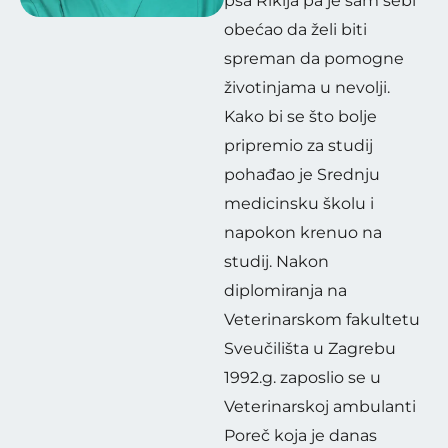
psa Rikija pa je sam sebi
obećao da želi biti
spreman da pomogne
životinjama u nevolji.
Kako bi se što bolje
pripremio za studij
pohađao je Srednju
medicinsku školu i
napokon krenuo na
studij. Nakon
diplomiranja na
Veterinarskom fakultetu
Sveučilišta u Zagrebu
1992.g. zaposlio se u
Veterinarskoj ambulanti
Poreč koja je danas