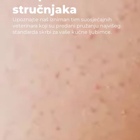
stručnjaka
Upoznajte naš izniman tim suosjećajnih
veterinara koji su predani pružanju najvišeg
standarda skrbi za vaše kućne ljubimce.