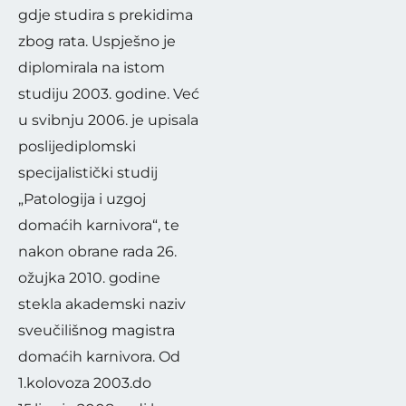
gdje studira s prekidima
Simčić. Ovlašteni je
zbog rata. Uspješno je
veterinar.
diplomirala na istom
Do sada se usavršavao u
studiju 2003. godine. Već
na Sveučilištu u
u svibnju 2006. je upisala
Ljubljani ( Klinika za
poslijediplomski
specijalistički studij
male živali) i Kranju (
„Patologija i uzgoj
(Klinika za male živali
domaćih karnivora“, te
Kranj) i to na području
nakon obrane rada 26.
unutrašnjih bolesti i
ožujka 2010. godine
meke kirurgije.
stekla akademski naziv
Sudjelovao je na
sveučilišnog magistra
brojnim seminarima i
domaćih karnivora. Od
stručnim
1.kolovoza 2003.do
usavršavanjima u