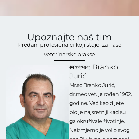
Upoznajte naš tim
Predani profesionalci koji stoje iza naše
veterinarske prakse
mr.sc. Branko
dr.med.vet.
Jurić
Mr.sc Branko Jurić,
dr.med.vet. je rođen 1962.
godine. Već kao dijete
bio je najsretniji kad su
ga okruživale životinje.
Neizmjerno je volio svog