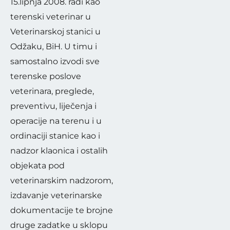
15.lipnja 2008. radi kao
Hrvatskoj, Sloveniji i
terenski veterinar u
Italiji. Više od dva
Veterinarskoj stanici u
desetljeća
mr.sc
. Jurić
Odžaku, BiH. U timu i
predano radi i već niz
samostalno izvodi sve
godina kao ravnatelj
terenske poslove
koordinira timom
veterinara, preglede,
preventivu, liječenja i
veterinara i pomoćnog
operacije na terenu i u
osoblja na što je
ordinaciji stanice kao i
osobito ponosan. U
nadzor klaonica i ostalih
sklopu Bolnice i
objekata pod
Veterinarske prakse
veterinarskim nadzorom,
Ultra-vet organizira i
izdavanje veterinarske
izvodi kirurške zahvate.
dokumentacije te brojne
Otac je odraslog sina.
druge zadatke u sklopu