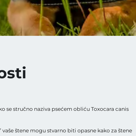
osti
i kako se stručno naziva psećem obliću Toxocara canis
alo’ vaše štene mogu stvarno biti opasne kako za štene