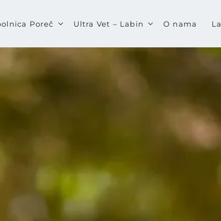
bolnica Poreč
Ultra Vet – Labin
O nama
La