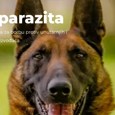
parazita
va za borbu protiv unutarnjih i
izvođača.