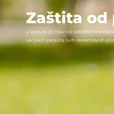
Zaštita od 
U ponudi je čitav niz zaštitnih sredsta
vanjskih parazita svih renomiranih pro