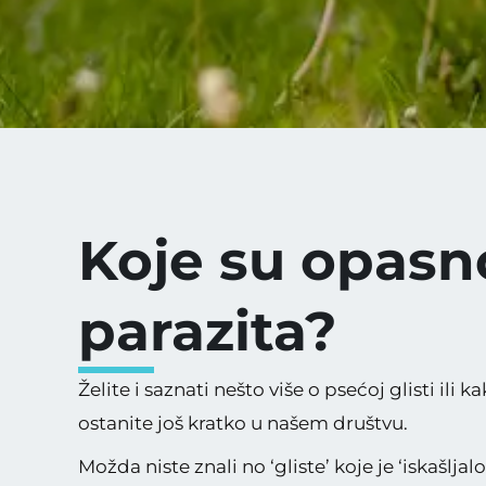
Koje su opasn
parazita?
Želite i saznati nešto više o psećoj glisti il
ostanite još kratko u našem društvu.
Možda niste znali no ‘gliste’ koje je ‘iskašlj