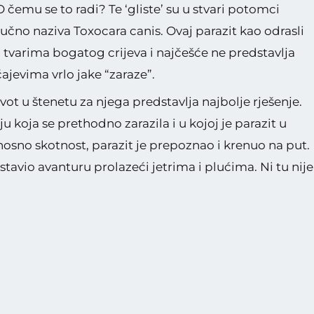
 čemu se to radi? Te ‘gliste’ su u stvari potomci
učno naziva Toxocara canis. Ovaj parazit kao odrasli
 tvarima bogatog crijeva i najčešće ne predstavlja
jevima vrlo jake “zaraze”.
ot u štenetu za njega predstavlja najbolje rješenje.
 koja se prethodno zarazila i u kojoj je parazit u
nosno skotnost, parazit je prepoznao i krenuo na put.
stavio avanturu prolazeći jetrima i plućima. Ni tu nije
ojne prepreke u obliku stanica i različitih tvari koje s
i u ždrijelo kada je bio progutan. Napokon, našao se u
je nastavio svoj višemjesečni život. A sada je red na
 je potpuno jasno da može zaostati u tlu ili pak
vaj parazit ima sklonosti lutanja pa može oštetiti