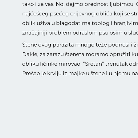
tako i za vas. No, dajmo prednost ljubimcu. O
najčešćeg psećeg crijevnog oblića koji se str
oblik uživa u blagodatima toplog i hranjivim
značajniji problem odraslom psu osim u sluča
Štene ovog parazita mnogo teže podnosi i živ
Dakle, za zarazu šteneta moramo optužiti kuju
obliku ličinke mirovao. “Sretan” trenutak od
Prešao je krvlju iz majke u štene i u njemu na
bio siguran jer je na svom putu nailazio na br
ga nastojale uništiti. Ipak, sretno je stigao 
svom omiljenom svijetu bogatog crijeva gdje 
nama. Ovim parazitom obiluju pseći izmeti pa
onečistiti hranu i vodu. I u ljudskom tijelu o
unutarnje organe pa i oko.