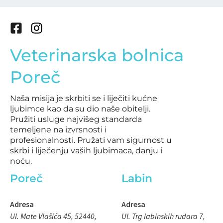
F
I
a
n
Veterinarska bolnica
c
s
e
t
Poreč
b
a
o
g
Naša misija je skrbiti se i liječiti kućne
o
r
ljubimce kao da su dio naše obitelji.
k
a
Pružiti usluge najvišeg standarda
-
m
temeljene na izvrsnosti i
s
profesionalnosti. Pružati vam sigurnost u
q
skrbi i liječenju vaših ljubimaca, danju i
noću.
u
a
Poreč
Labin
r
e
Adresa
Adresa
Ul. Mate Vlašića 45, 52440,
Ul. Trg labinskih rudara 7,