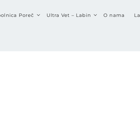
bolnica Poreč
Ultra Vet – Labin
O nama
La