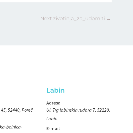
Next zivotinja_za_udomiti
→
Labin
Adresa
 45, 52440, Poreč
Ul. Trg labinskih rudara 7, 52220,
Labin
ka-bolnica-
E-mail