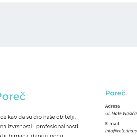
Poreč
Poreč
Adresa
Ul. Mate Vlašića
mce kao da su dio naše obitelji.
E-mail
a izvrsnosti i profesionalnosti.
info@veterinars
h ljubimaca, danju i noću.