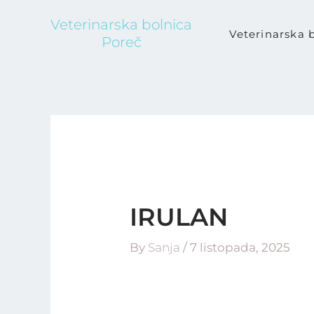
Skip
Veterinarska bolnica
to
Veterinarska 
Poreč
content
IRULAN
By
Sanja
/
7 listopada, 2025