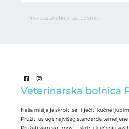
←
Previous zivotinja_za_udomiti
F
I
a
n
c
s
Veterinarska bolnica 
e
t
b
a
o
g
o
r
Naša misija je skrbiti se i liječiti kućne ljubi
k
a
Pružiti usluge najvišeg standarda temeljene n
-
m
s
Pružati vam sigurnost u skrbi i liječenju vaši